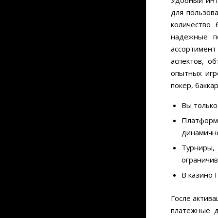
для пользов
количество 
надежные п
ассортимент 
аспектов, о
опытных игр
покер, бакка
Вы только
Платформ
динамично
Турниры,
ограничив
В казино 
Госле актива
платежные д