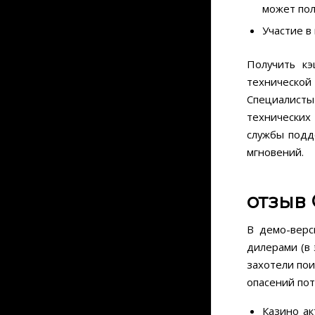
может пол
Участие в
Получить кэ
технической
Специалисты
технических
службы подд
мгновений.
отзыв 
В демо-верс
дилерами (в 
захотели пои
опасений пот
Казино ак