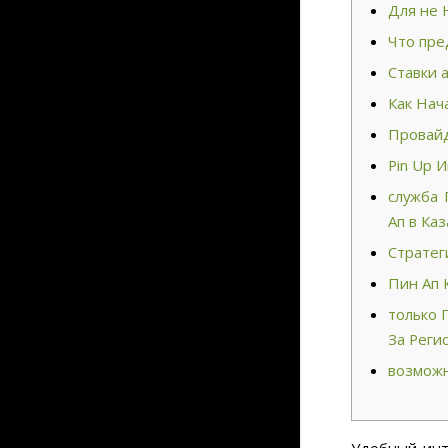
Для не
Что пре
Ставки 
Как Нач
Провайд
Pin Up 
служба
Ап в Ка
Стратег
Пин Ап 
только 
За Реги
возможн
Удобный инт