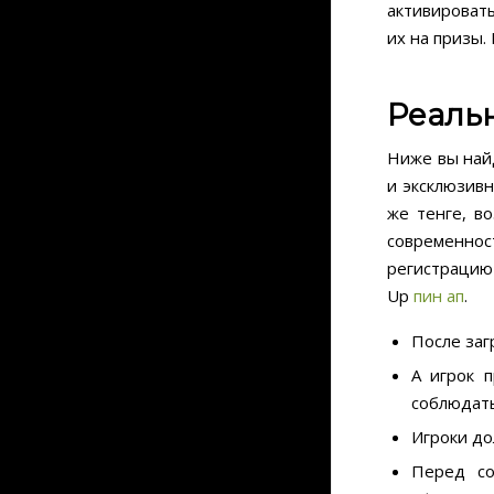
активировать
их на призы.
Реаль
Ниже вы най
и эксклюзивн
же тенге, в
современнос
регистрацию 
Up
пин ап
.
После заг
А игрок 
соблюдать
Игроки до
Перед со