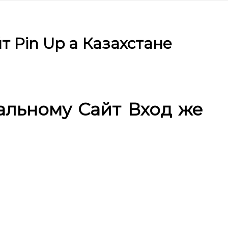
 Pin Up а Казахстане
альному Сайт Вход же