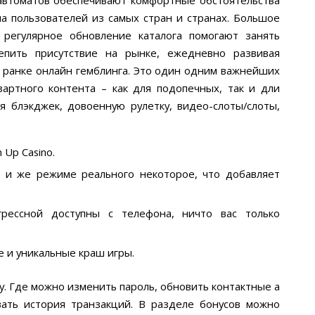
а пользователей из самых стран и странах. Большое
 регулярное обновление каталога помогают занять
пить присутствие на рынке, ежедневно развивая
а ранке онлайн гемблинга. Это один одним важнейших
зартного контента – как для подопечных, так и дли
я блэкджек, довоенную рулетку, видео-слоты/слоты,
 Up Casino.
к и же режиме реального некоторое, что добавляет
рессной доступны с телефона, ничто вас только
е и уникальные краш игры.
у. Где можно изменить пароль, обновить контактные а
вать история транзакций. В разделе бонусов можно