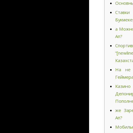
Основн
Ставк
Букмеке
а Можно
Ап?
Спорт
“[newli
Казахст
На не 
Геймера
Казин
Депони
Пополне
же Зар
Ап?
Мобильн