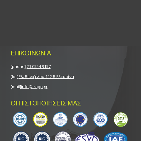
ΕΠΙΚΟΙΝΩΝΙΑ
[phone]
21 0554 9157
[loc]
Ελ. Βενιζέλου 112 Β Ελευσίνα
[mail]
info@trapp.gr
ΟΙ ΠΙΣΤΟΠΟΙΗΣΕΙΣ ΜΑΣ