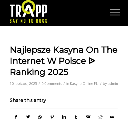
Najlepsze Kasyna On The
Internet W Polsce ᐉ
Ranking 2025
/
/
/
10 Ιουλίου, 2025
0 Comments
in
Kasyno Online PL
by
admin
Share this entry